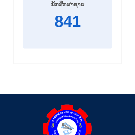
ນັກສຶກສາຊາຍ
841