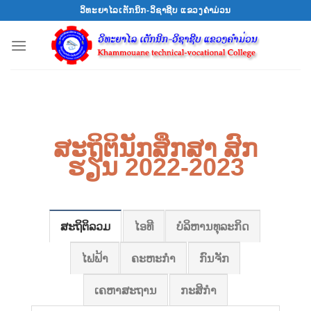
Skip
ວິທະຍາໄລເຕັກນິກ-ວິຊາຊີບ ແຂວງຄຳມ່ວນ
to
content
ສະຖິຕິນັກສຶກສາ ສົກ
ຮຽນ 2022-2023
ສະຖິຕິລວມ
ໄອທີ
ບໍລິຫານທຸລະກິດ
ໄຟຟ້າ
ຄະຫະກຳ
ກົນຈັກ
ເຄຫາສະຖານ
ກະສິກຳ