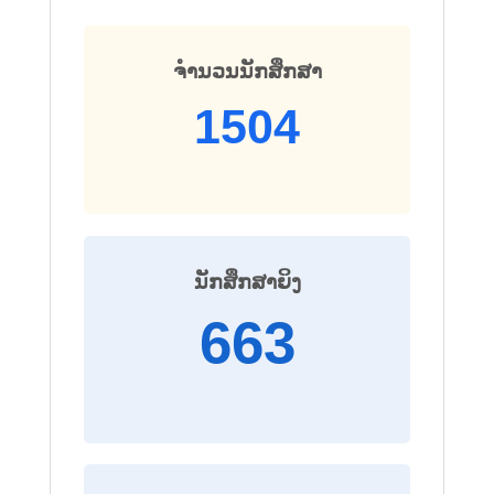
ຈຳນວນນັກສຶກສາ
1504
ນັກສຶກສາຍິງ
663