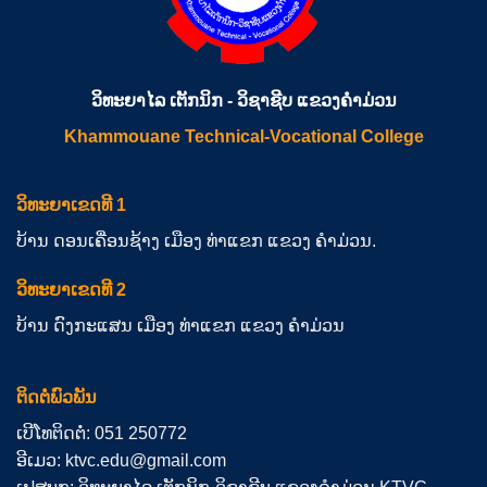
ວິທະຍາໄລ ເຕັກນິກ - ວິຊາຊີບ ແຂວງຄຳມ່ວນ
Khammouane Technical-Vocational College
ວິທະຍາເຂດທີ 1
ບ້ານ ດອນເຄື່ອນຊ້າງ ເມືອງ ທ່າແຂກ ແຂວງ ຄຳມ່ວນ.
ວິທະຍາເຂດທີ 2
ບ້ານ ດົງກະແສນ ເມືອງ ທ່າແຂກ ແຂວງ ຄຳມ່ວນ
ຕິດຕໍ່ພົວພັນ
ເບີໂທຕິດຕໍ່: 051 250772
ອີເມວ: ktvc.edu@gmail.com