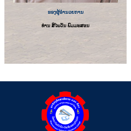
ຮອງຜູ້ອຳນວຍການ
ທ່ານ ສີໄພວັນ ພົມມະສອນ