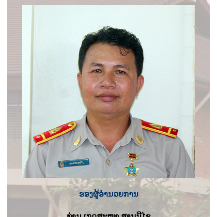
ຮອງຜູ້ອຳນວຍການ
ທ່ານ ເກດສະໜາ ສານນີໄຊ