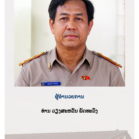
ຜູ້ອຳນວຍການ
ທ່ານ ວຽງສະຫວັນ ພັດທະວົງ