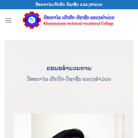
Skip
ວິທະຍາໄລເຕັກນິກ-ວິຊາຊີບ ແຂວງຄຳມ່ວນ
to
content
ຄະນະອຳນວຍການ
ວິທະຍາໄລ ເຕັກນິກ-ວິຊາຊີບ ແຂວງຄຳມ່ວນ