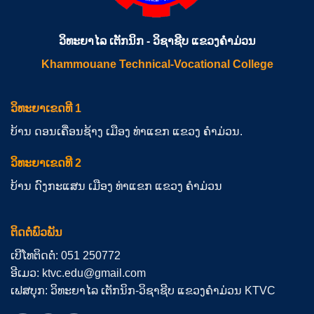
ວິທະຍາໄລ ເຕັກນິກ - ວິຊາຊີບ ແຂວງຄຳມ່ວນ
Khammouane Technical-Vocational College
ວິທະຍາເຂດທີ 1
ບ້ານ ດອນເຄື່ອນຊ້າງ ເມືອງ ທ່າແຂກ ແຂວງ ຄຳມ່ວນ.
ວິທະຍາເຂດທີ 2
ບ້ານ ດົງກະແສນ ເມືອງ ທ່າແຂກ ແຂວງ ຄຳມ່ວນ
ຕິດຕໍ່ພົວພັນ
ເບີໂທຕິດຕໍ່: 051 250772
ອີເມວ: ktvc.edu@gmail.com
ເຟສບຸກ: ວິທະຍາໄລ ເຕັກນິກ-ວິຊາຊີບ ແຂວງຄຳມ່ວນ KTVC