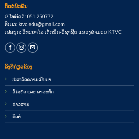
ຕິດຕໍ່ພົວພັນ
ເບີໂທຕິດຕໍ່: 051 250772
ອີເມວ: ktvc.edu@gmail.com
ເຟສບຸກ: ວິທະຍາໄລ ເຕັກນິກ-ວິຊາຊີບ ແຂວງຄຳມ່ວນ KTVC
ລິ້ງທີ່ກ່ຽວຂ້ອງ
ປະຫວັດຄວາມເປັນມາ
ວິໄສທັດ ແລະ ພາລະກິດ
ຂ່າວສານ
ຕິດຕໍ່