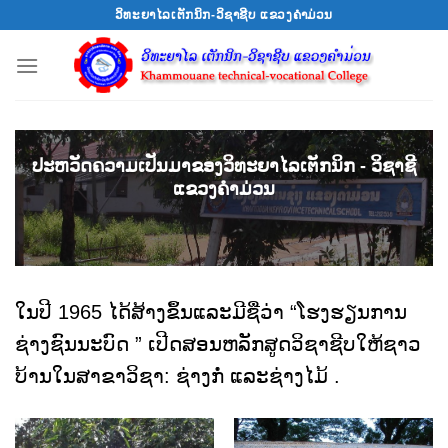
Skip
ວິທະຍາໄລເຕັກນິກ-ວິຊາຊີບ ແຂວງຄຳມ່ວນ
to
content
ປະຫວັດຄວາມເປັນມາຂອງວິທະຍາໄລເຕັກນິກ - ວິຊາຊີ
ແຂວງຄໍາມ່ວນ
ໃນປີ 1965 ໄດ້ສ້າງຂຶ້ນແລະມີຊື່ວ່າ “ໂຮງຮຽນການ
ຊ່າງຊົນນະບົດ ” ເປີດສອນຫລັກສູດວິຊາຊີບໃຫ້ຊາວ
ບ້ານໃນສາຂາວິຊາ: ຊ່າງກໍ່ ແລະຊ່າງໄມ້ .