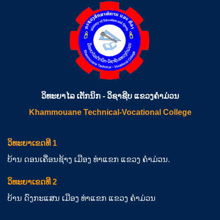
ວິທະຍາໄລ ເຕັກນິກ - ວິຊາຊີບ ແຂວງຄຳມ່ວນ
Khammouane Technical-Vocational College
ວິທະຍາເຂດທີ 1
ບ້ານ ດອນເຄື່ອນຊ້າງ ເມືອງ ທ່າແຂກ ແຂວງ ຄຳມ່ວນ.
ວິທະຍາເຂດທີ 2
ບ້ານ ດົງກະແສນ ເມືອງ ທ່າແຂກ ແຂວງ ຄຳມ່ວນ