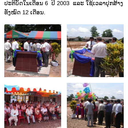
ປະຕິບັດໃນເດືອນ 6 ປີ 2003 ແລະ ໃຊ້ເວລາປຸກສ້າງ
ທັງໝົດ 12 ເດືອນ.