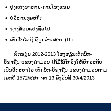
ປຸງແຕ່ງອາຫານ-ການໂຮງແຮມ
ບໍລິຫານທຸລະກິດ
ຊ່າງສ້ອມແປງທົ່ວໄປ
ເຕັກໂນໂລຊີ ຂໍ້ມູນຂ່າວສານ (IT)
ສົກຮຽນ 2012-2013 ໂຮງຮຽນເຕັກນິກ-
ວິຊາຊີບ ແຂວງຄຳມ່ວນ ໄດ້ມີຂໍ້ຕົກລົງໃຫ້ຍົກລະດັບ
ເປັນວິທະຍາໄລ ເຕັກນິກ-ວິຊາຊີບ ແຂວງຄຳມ່ວນຕາມ
ເລກທີ 1572/ສສກ.ຈຕ.13 ລົງວັນທີ 30/4/2013