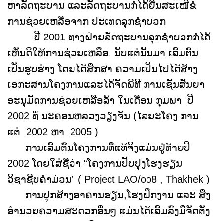
ຫາລັດຖະບານ ແລະລັດຖະບານກໍໄດ້ຍື່ນສະເໜີຂໍ
ການຊ່ວຍເຫລືອຈາກ ປະເທດລຸກຊຳບວກ
ປີ 2001 ທາງຝ່າຍລັດຖະບານລຸກຊຳບວກກໍໄດ້
ເຫັນດີໃຫ້ການຊ່ວຍເຫລືອ. ນັບແຕ່ນັ້ນມາ ເລິ້ມຕົ້ນ
ເປັນຮູບຮ່າງ ໂດຍໄດ້ສຶກສາ ຄວາມເປັນໄປໄດ້ສ້າງ
ເອກະສານໂຄງການແລະໄດ້ຈັດພິທີ ການເຊັນສັນຍາ
ອະນຸມັດການຊ່ວຍເຫລືອລ້າ ໃນເດືອນ ກຸມພາ ປີ
2002 ທີ່ ນະຄອນຫລວງວຽງຈັນ (ໄລຍະໂຄງ ການ
ແຕ່ 2002 ຫາ 2005 )
ການເລິ້ມຕົ້ນໂຄງການທີ່ແທ້ຈິງແມ່ນຢູ່ທ້າຍປີ
2002 ໂດຍໃສ່ຊື່ວ່າ “ໂຄງການປັບປຸງໂຮງຮຽນ
ວິຊາຊີບຄຳມ່ວນ” ( Project LAO/oo8 , Thakhek )
ການປຸກສ້າງອາຄານຮຽນ,ໂຮງຝຶກງານ ແລະ ສິ່ງ
ອຳນວຍຄວາມສະດວກອື່ນໆ ແມ່ນໄດ້ເລິ້ມລົງມືຈັດຕັ້ງ