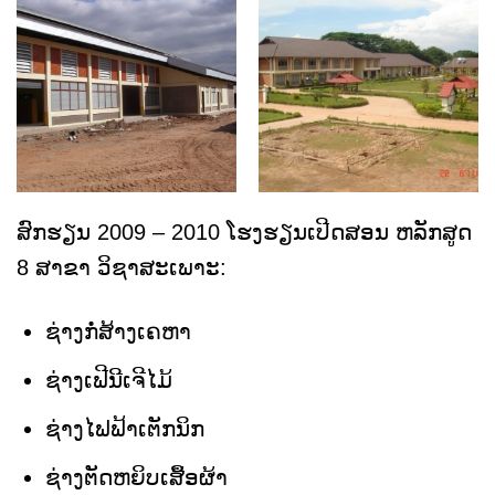
ສົກຮຽນ 2009 – 2010 ໂຮງຮຽນເປີດສອນ ຫລັກສູດ
8 ສາຂາ ວິຊາສະເພາະ:
ຊ່າງກໍ່ສ້າງເຄຫາ
ຊ່າງເຟີນີເຈີໄມ້
ຊ່າງໄຟຟ້າເຕັກນິກ
ຊ່າງຕັດຫຍິບເສື້ອຜ້າ