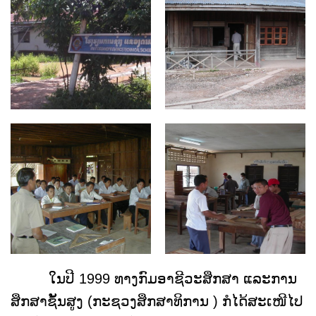
ໃນປີ 1999 ທາງກົມອາຊີວະສຶກສາ ແລະການ
ສຶກສາຊັ້ນສູງ (ກະຊວງສຶກສາທິການ ) ກໍໄດ້ສະເໜີໄປ