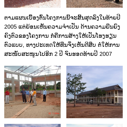
ຕາມແຜນເບື້ອງຕົ້ນໂຄງການນີ້ຈະສິ້ນສຸດລົງໃນທ້າຍປີ
2005 ແຕ່ຍ້ອນເຫັນຄວາມຈຳເປັນ ດ້ານຄວາມຍືນຍົງ
ຄົງຕົວຂອງໂຄງການ ກໍຄືການສ້າງໃຫ້ເປັນໂຮງຮຽນ
ຕົວແບບ, ທາງປະເທດໃຫ້ທືນຈຶ່ງເຫັນດີສືບ ຕໍ່ໃຫ້ການ
ສະໜັບສະໜູນໄປອີກ 2 ປີ ຈົນຮອດທ້າຍປີ 2007