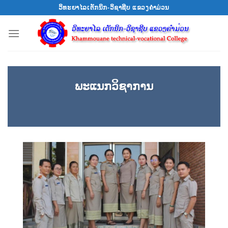
Skip
ວິທະຍາໄລເຕັກນິກ-ວິຊາຊີບ ແຂວງຄຳມ່ວນ
to
content
ພະແນກວິຊາການ