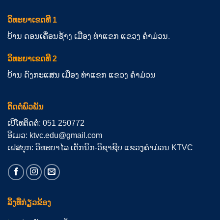
ວິທະຍາເຂດທີ 1
ບ້ານ ດອນເຄື່ອນຊ້າງ ເມືອງ ທ່າແຂກ ແຂວງ ຄຳມ່ວນ.
ວິທະຍາເຂດທີ 2
ບ້ານ ດົງກະແສນ ເມືອງ ທ່າແຂກ ແຂວງ ຄຳມ່ວນ
ຕິດຕໍ່ພົວພັນ
ເບີໂທຕິດຕໍ່: 051 250772
ອີເມວ: ktvc.edu@gmail.com
ເຟສບຸກ: ວິທະຍາໄລ ເຕັກນິກ-ວິຊາຊີບ ແຂວງຄຳມ່ວນ KTVC
ລິ້ງທີ່ກ່ຽວຂ້ອງ