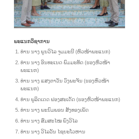
ພະແນກວິຊາການ
ທ່ານ ນາງ ພູນວິໄລ ຈູມມະນີ (ຫົວໜ້າພະແນກ)
ທ່ານ ນາງ ອິນທະເນດ ພົມມະທັດ (ຮອງຫົວໜ້າ
ພະແນກ)
ທ່ານ ນາງ ແສງຕາວັນ ວົງພະຈັນ (ຮອງຫົວໜ້າ
ພະແນກ)
ທ່ານ ພູລິດເດດ ຟອງສະເດັດ (ຮອງຫົວໜ້າພະແນກ)
ທ່ານ ນາງ ພະນົມພອນ ສັງທອງເພັດ
ທ່ານ ນາງ ສົມສະໄໝ ພົງວິໄລ
ທ່ານ ນາງ ວິໄລວັນ ໄຊຍະໂວຫານ