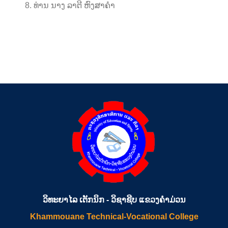
ທ່ານ ນາງ ລາຕີ ຫົງສາຄຳ
ວິທະຍາໄລ ເຕັກນິກ - ວິຊາຊີບ ແຂວງຄຳມ່ວນ
Khammouane Technical-Vocational College