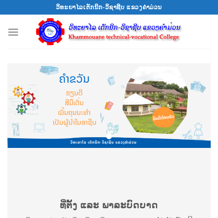
Skip
ວິທະຍາໄລເຕັກນິກ-ວິຊາຊີບ ແຂວງຄຳມ່ວນ
to
content
ທີ່ຕັ້ງ ແລະ ພາລະບົດບາດ