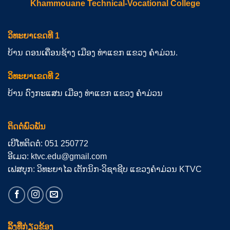
Khammouane Technical-Vocational College
ວິທະຍາເຂດທີ 1
ບ້ານ ດອນເຄື່ອນຊ້າງ ເມືອງ ທ່າແຂກ ແຂວງ ຄຳມ່ວນ.
ວິທະຍາເຂດທີ 2
ບ້ານ ດົງກະແສນ ເມືອງ ທ່າແຂກ ແຂວງ ຄຳມ່ວນ
ຕິດຕໍ່ພົວພັນ
ເບີໂທຕິດຕໍ່: 051 250772
ອີເມວ: ktvc.edu@gmail.com
ເຟສບຸກ: ວິທະຍາໄລ ເຕັກນິກ-ວິຊາຊີບ ແຂວງຄຳມ່ວນ KTVC
ລິ້ງທີ່ກ່ຽວຂ້ອງ