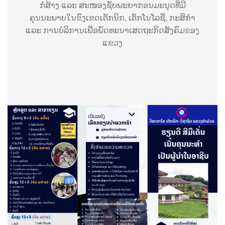
ກໍ່ສ້າງ ແລະ ສະໜອງຊັບພະຍາກອນມະນຸດທີ່ມີ
ຄຸນນະພາບໃນຂົງເຂດເຕັກນິກ, ເຕັກໂນໂລຊີ່, ກະສິກຳ
ແລະ ການບໍລິການເພື່ອພັດທະນາເສດຖະກິດສັງຄົມຂອງ
ແຂວງ