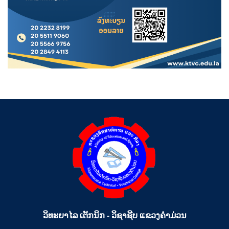
ວິທະຍາໄລ ເຕັກນິກ - ວິຊາຊີບ ແຂວງຄຳມ່ວນ