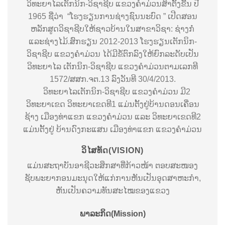
ວິທະຍາໄລເຕັກນິກ-ວິຊາຊີບ ແຂວງຄຳມ່ວນສ້າຕັ້ງຂື້ນ ປີ
1965 ຊື່ວ່າ “ໂຮງຮຽນການຊ່າງຊົນນະບົດ ” ເປີດສອນ
ຫລັກສູດວິຊາຊີບໃຫ້ຊາວບ້ານໃນສາຂາວິຊາ: ຊ່າງກໍ່
ແລະຊ່າງໄມ້.ສົກຮຽນ 2012-2013 ໂຮງຮຽນເຕັກນິກ-
ວິຊາຊີບ ແຂວງຄຳມ່ວນ ໄດ້ມີຂໍ້ຕົກລົງໃຫ້ຍົກລະດັບເປັນ
ວິທະຍາໄລ ເຕັກນິກ-ວິຊາຊີບ ແຂວງຄຳມ່ວນຕາມເລກທີ
1572/ສສກ.ຈຕ.13 ລົງວັນທີ 30/4/2013.
ວິທະຍາໄລເຕັກນິກ-ວິຊາຊີບ ແຂວງຄຳມ່ວນ ມີ2
ວິທະຍາເຂດ ວິທະຍາເຂດທີ1 ແມ່ນຕັ້ງຢູ່ບ້ານດອນເຄື່ອນ
ຊ້າງ ເມືອງທ່າແຂກ ແຂວງຄຳມ່ວນ ແລະ ວິທະຍາເຂດທີ2
ແມ່ນຕັ້ງຢູ່ ບ້ານດົງກະແສນ ເມືອງທ່າແຂກ ແຂວງຄຳມ່ວນ
ວິໄສທັດ(VISION)
ແມ່ນສະຖາບັນອາຊີວະສຶກສາທີ່ກ້າວໜ້າ ຕອບສະໜອງ
ຊັບພະຍາກອນມະນຸດໃຫ້ແກ່ການຫັນເປັນອຸດສາຫະກຳ,
ຫັນເປັນຄວາມທັນສະໄໝຂອງແຂວງ
ພາລະກິດ(Mission)