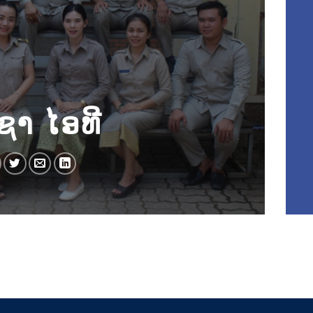
ຊາ ໄອທີ