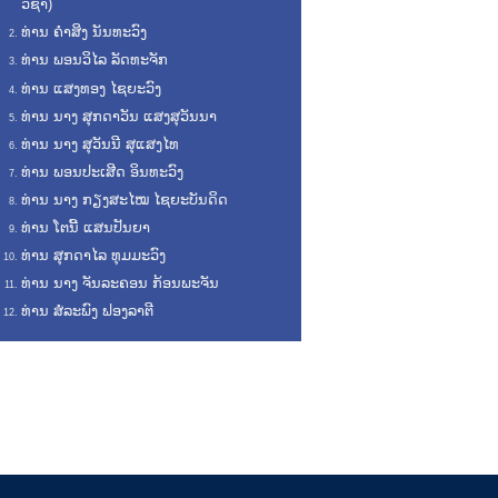
ວິຊາ)
ທ່ານ ຄຳສິງ ນັນທະວົງ
ທ່ານ ພອນວິໄລ ລັດທະຈັກ
ທ່ານ ແສງທອງ ໄຊຍະວົງ
ທ່ານ ນາງ ສຸກດາວັນ ແສງສຸວັນນາ
ທ່ານ ນາງ ສຸວັນນີ ສຸແສງໄທ
ທ່ານ ພອນປະເສີດ ອິນທະວົງ
ທ່ານ ນາງ ກຽງສະໄໝ ໄຊຍະບັນດິດ
ທ່ານ ໂຕນີ້ ແສນປັນຍາ
ທ່ານ ສຸກດາໄລ ທຸມມະວົງ
ທ່ານ ນາງ ຈັນລະຄອນ ກ້ອນພະຈັນ
ທ່ານ ສໍລະພົງ ຟອງລາຕີ