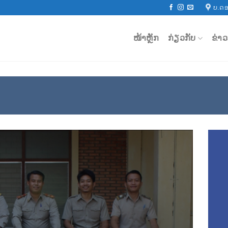
ບ.ດອ
ໜ້າຫຼັກ
ກ່ຽວກັບ
ຂ່າ