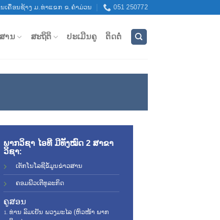
ນເຄື່ອນຊ້າງ ມ.ທ່າແຂກ ຂ.ຄຳມ່ວນ
051 250772
ວສານ
ສະຖິຕິ
ປະເມີນຄູ
ຕິດຕໍ່
ພາກວິຊາ ໄອທີ ມີທັງໝົດ 2 ສາຂາ
ວິຊາ:
ເຕັກໂນໂລຊີຂໍ້ມູນຂ່າວສານ
ຄອມພີວເຕີທຸລະກິດ
ຄູສອນ
ທ່ານ ລົມເຢັນ ພວງມະໄລ (ຫົວໜ້າ ພາກ