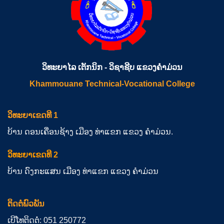
ວິທະຍາໄລ ເຕັກນິກ - ວິຊາຊີບ ແຂວງຄຳມ່ວນ
Khammouane Technical-Vocational College
ວິທະຍາເຂດທີ 1
ບ້ານ ດອນເຄື່ອນຊ້າງ ເມືອງ ທ່າແຂກ ແຂວງ ຄຳມ່ວນ.
ວິທະຍາເຂດທີ 2
ບ້ານ ດົງກະແສນ ເມືອງ ທ່າແຂກ ແຂວງ ຄຳມ່ວນ
ຕິດຕໍ່ພົວພັນ
ເບີໂທຕິດຕໍ່: 051 250772