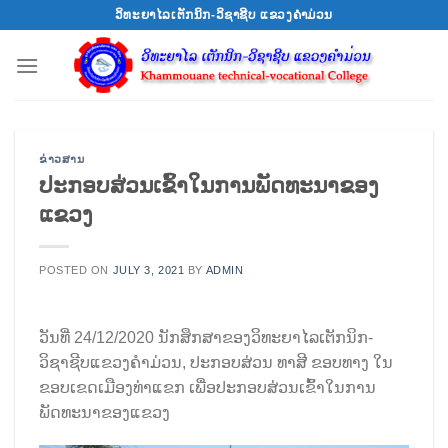
Skip
ວິທະຍາໄລເຕັກນິກ-ວິຊາຊີບ ແຂວງຄຳມ່ວນ
to
content
ຂ່າວສານ
ປະກອບສ່ວນເຂົ້າໃນການພັດທະນາຂອງ
ແຂວງ
POSTED ON
JULY 3, 2021
BY
ADMIN
ວັນທີ່ 24/12/2020 ນັກສຶກສາຂອງວິທະຍາໄລເຕັກນິກ-
ວິຊາຊີບແຂວງຄຳມ່ວນ, ປະກອບສ່ວນ ທາສີ ຂອບທາງ ໃນ
ຂອບເຂດເມືອງທ່າແຂກ ເພື່ອປະກອບສ່ວນເຂົ້າໃນການ
ພັດທະນາຂອງແຂວງ