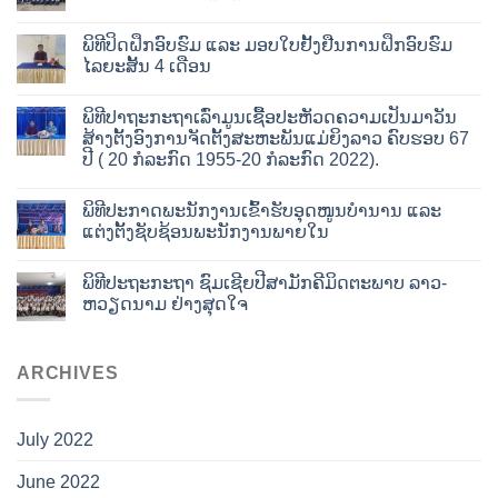
ພິທີປິດຝຶກອົບຮົມ ແລະ ມອບໃບຢັ້ງຢືນການຝຶກອົບຮົມ
ໄລຍະສັ້ນ 4 ເດືອນ
ພິທີປາຖະກະຖາເລົ່າມູນເຊື້ອປະຫັວດຄວາມເປັນມາວັນ
ສ້າງຕັ້ງອົງການຈັດຕັ້ງສະຫະພັນແມ່ຍິງລາວ ຄົບຮອບ 67
ປີ ( 20 ກໍລະກົດ 1955-20 ກໍລະກົດ 2022).
ພິທີປະກາດພະນັກງານເຂົ້າຮັບອຸດໜູນບໍານານ ແລະ
ແຕ່ງຕັ້ງຊັບຊ້ອນພະນັກງານພາຍໃນ
ພິທີປະຖະກະຖາ ຊົມເຊີຍປີສາມັກຄີມິດຕະພາບ ລາວ-
ຫວຽດນາມ ຢ່າງສຸດໃຈ
ARCHIVES
July 2022
June 2022