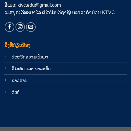
ອີເມວ: ktvc.edu@gmail.com
ເຟສບຸກ: ວິທະຍາໄລ ເຕັກນິກ-ວິຊາຊີບ ແຂວງຄຳມ່ວນ KTVC
ລິ້ງທີ່ກ່ຽວຂ້ອງ
ປະຫວັດຄວາມເປັນມາ
ວິໄສທັດ ແລະ ພາລະກິດ
ຂ່າວສານ
ຕິດຕໍ່