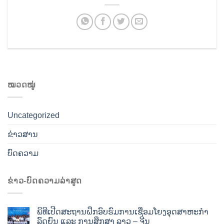
ໝວດໝູ່
Uncategorized
ຂ່າວສານ
ບົດຄວາມ
ຂ່າວ-ບົດຄວາມລ່າສູດ
ພິທີເປີດສະຖານຝຶກອົບຮົມການເຊື່ອມໂຍງອຸດສາຫະກໍາ
ລົດຍົນ ແລະ ການສຶກສາ ລາວ – ຈີນ