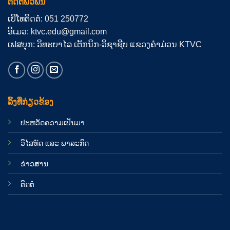
ຕິດຕໍ່ພົວພັນ
ເບີໂທຕິດຕໍ່: 051 250772
ອີເມວ: ktvc.edu@gmail.com
ເຟສບຸກ: ວິທະຍາໄລ ເຕັກນິກ-ວິຊາຊີບ ແຂວງຄຳມ່ວນ KTVC
ລິ້ງທີ່ກ່ຽວຂ້ອງ
ປະຫວັດຄວາມເປັນມາ
ວິໄສທັດ ແລະ ພາລະກິດ
ຂ່າວສານ
ຕິດຕໍ່