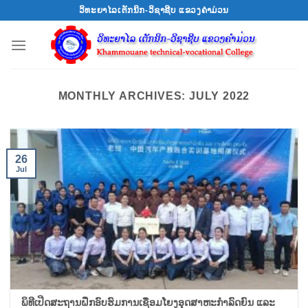
Skip
ວິທະຍາໄລເຕັກນິກ-ວິຊາຊີບ ແຂວງຄຳມ່ວນ
to
content
MONTHLY ARCHIVES:
JULY 2022
26
Jul
ພິທີເປີດສະຖານຝຶກອົບຮົມການເຊື່ອມໂຍງອຸດສາຫະກໍາລົດຍົນ ແລະ