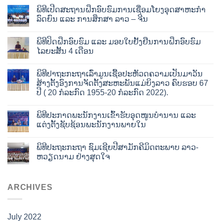
ພິທີເປີດສະຖານຝຶກອົບຮົມການເຊື່ອມໂຍງອຸດສາຫະກໍາ
ລົດຍົນ ແລະ ການສຶກສາ ລາວ – ຈີນ
ພິທີປິດຝຶກອົບຮົມ ແລະ ມອບໃບຢັ້ງຢືນການຝຶກອົບຮົມ
ໄລຍະສັ້ນ 4 ເດືອນ
ພິທີປາຖະກະຖາເລົ່າມູນເຊື້ອປະຫັວດຄວາມເປັນມາວັນ
ສ້າງຕັ້ງອົງການຈັດຕັ້ງສະຫະພັນແມ່ຍິງລາວ ຄົບຮອບ 67
ປີ ( 20 ກໍລະກົດ 1955-20 ກໍລະກົດ 2022).
ພິທີປະກາດພະນັກງານເຂົ້າຮັບອຸດໜູນບໍານານ ແລະ
ແຕ່ງຕັ້ງຊັບຊ້ອນພະນັກງານພາຍໃນ
ພິທີປະຖະກະຖາ ຊົມເຊີຍປີສາມັກຄີມິດຕະພາບ ລາວ-
ຫວຽດນາມ ຢ່າງສຸດໃຈ
ARCHIVES
July 2022