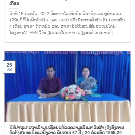
ເດືອນ
ວັນທີ 15 ກໍລະກົດ 2022 ວິທະຍາໄລເຕັກນິກ-ວິຊາຊີບແຂວງຄໍາມ່ວນ
ໄດ້ຈັດພິທີປິດຝຶກອົບຮົມ ແລະ ມອບໃບຢັ້ງຢືນການຝຶກອົບຮົມໄລຍະສັ້ນ
4 ເດືອນ ສາຂາ ຕັດຫຍິບ ແລະ ສາຂາລົດຍົນສະໜັບສະໜູນໂດຍ
ໂຄງການVTEES ໃຫ້ກຽດມອບໂດຍທ່ານ ວຽງສະຫັວນ[ອ່ານຕໍ່]
26
Jul
ພິທີປາຖະກະຖາເລົ່າມູນເຊື້ອປະຫັວດຄວາມເປັນມາວັນສ້າງຕັ້ງອົງການ
ຈັດຕັ້ງສະຫະພັນແມ່ຍິງລາວ ຄົບຮອບ 67 ປີ ( 20 ກໍລະກົດ 1955-20