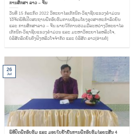
ການສຶກສາ ລາວ – ຈີນ
ວັນທີ 15 ກໍລະກົດ 2022 ວິທະຍາໄລເຕັກນິກ-ວິຊາຊີບແຂວງຄໍາມ່ວນ
ໄດ້ຈັດພິທີເປີດສະຖານຝຶກອົບຮົມການເຊື່ອມໂຍງອຸດສາຫະກໍາລົດຍົນ
ແລະ ການສຶກສາລາວ – ຈີນ.ພາຍໃຕ້ການຮ່ວມມືລະຫວ່າງວິທະຍາໄລ
ເຕັກນິກ-ວິຊາຊີບແຂວງຄໍາມ່ວນ ແລະ ມະຫາວິທະຍາໄລຫລິວໂຈ,
ບໍລິສັດລົດຍົນຕົງຟົງຫລິວໂຈຈໍາກັດ ແລະ ບໍລິສັດ ລາວ[ອ່ານຕໍ່]
26
Jul
ພິທີປິດຝຶກອົບຮົມ ແລະ ມອບໃບຢັ້ງຢືນການຝຶກອົບຮົມໄລຍະສັ້ນ 4