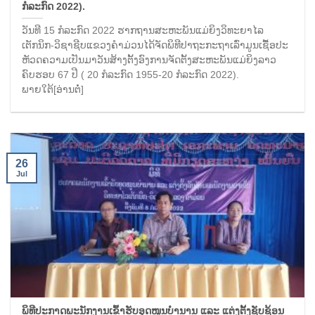
ກໍລະກົດ 2022).
ວັນທີ 15 ກໍລະກົດ 2022 ຮາກຖານສະຫະພັນແມ່ຍິງວິທະຍາໄລ
ເຕັກນິກ-ວິຊາຊີບແຂວງຄໍາມ່ວນໄດ້ຈັດພິທີປາຖະກະຖາເລົ່າມູນເຊື້ອປະ
ຫັວດຄວາມເປັນມາວັນສ້າງຕັ້ງອົງການຈັດຕັ້ງສະຫະພັນແມ່ຍິງລາວ
ຄົບຮອບ 67 ປີ ( 20 ກໍລະກົດ 1955-20 ກໍລະກົດ 2022).
ພາຍໃຕ້[ອ່ານຕໍ່]
26
Jul
ພິທີປະກາດພະນັກງານເຂົ້າຮັບອຸດໜູນບໍານານ ແລະ ແຕ່ງຕັ້ງຊັບຊ້ອນ