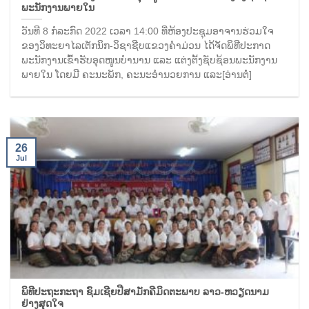
ພະນັກງານພາຍໃນ
ວັນທີ 8 ກໍລະກົດ 2022 ເວລາ 14:00 ທີ່ຫ້ອງປະຊຸມອາຈານຮ່ວມໃຈ
ຂອງວິທະຍາໄລເຕັກນິກ-ວິຊາຊີບແຂວງຄໍາມ່ວນ ໄດ້ຈັດພິທີປະກາດ
ພະນັກງານເຂົ້າຮັບອຸດໜູນບໍານານ ແລະ ແຕ່ງຕັ້ງຊັບຊ້ອນພະນັກງານ
ພາຍໃນ ໂດຍມີ ຄະນະພັກ, ຄະນະອໍານວຍການ ແລະ[ອ່ານຕໍ່]
26
Jul
ພິທີປະຖະກະຖາ ຊົມເຊີຍປີສາມັກຄີມິດຕະພາບ ລາວ-ຫວຽດນາມ
ຢ່າງສຸດໃຈ