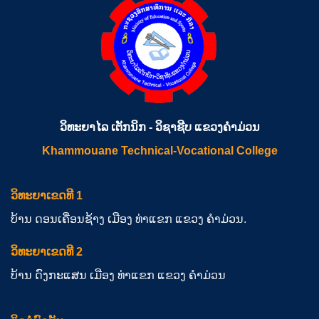
ວິທະຍາໄລ ເຕັກນິກ - ວິຊາຊີບ ແຂວງຄຳມ່ວນ
Khammouane Technical-Vocational College
ວິທະຍາເຂດທີ 1
ບ້ານ ດອນເຄື່ອນຊ້າງ ເມືອງ ທ່າແຂກ ແຂວງ ຄຳມ່ວນ.
ວິທະຍາເຂດທີ 2
ບ້ານ ດົງກະແສນ ເມືອງ ທ່າແຂກ ແຂວງ ຄຳມ່ວນ