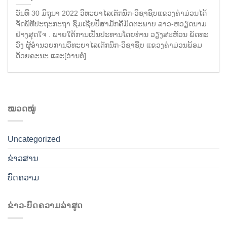
ວັນທີ 30 ມິຖຸນາ 2022 ວິທະຍາໄລເຕັກນິກ-ວິຊາຊີບແຂວງຄໍາມ່ວນໄດ້
ຈັດພິທີປະຖະກະຖາ ຊົມເຊີຍປີສາມັກຄີມິດຕະພາບ ລາວ-ຫວຽດນາມ
ຢ່າງສຸດໃຈ . ພາຍໃຕ້ການເປັນປະທານໂດຍທ່ານ ວຽງສະຫັວນ ພັດທະ
ວົງ ຜູ້ອໍານວຍການວິທະຍາໄລເຕັກນິກ-ວິຊາຊີບ ແຂວງຄໍາມ່ວນພ້ອມ
ດ້ວຍຄະນະ ແລະ[ອ່ານຕໍ່]
ໝວດໝູ່
Uncategorized
ຂ່າວສານ
ບົດຄວາມ
ຂ່າວ-ບົດຄວາມລ່າສູດ