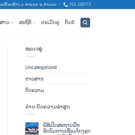
ນເຄື່ອນຊ້າງ ມ.ທ່າແຂກ ຂ.ຄຳມ່ວນ
051 250772
ວສານ
ສະຖິຕິ
ປະເມີນຄູ
ຕິດຕໍ່
ໝວດໝູ່
Uncategorized
ຂ່າວສານ
ບົດຄວາມ
ຂ່າວ-ບົດຄວາມລ່າສູດ
ພິທີເປີດສະຖານຝຶກ
ອົບຮົມການເຊື່ອມໂຍງອຸດ