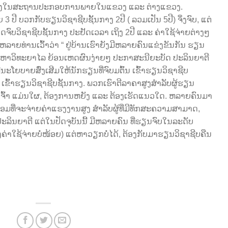
ຈິງໃນສະຖານປະກອບການພາຍໃນແຂວງ ແລະ ຕ່າງແຂວງ.
3 ປີ ບວກກັບຮຽນວິຊາຊີບຊັ້ນກາງ 2ປີ ( ລວມເປັນ 5ປີ) ຈຶ່ງຈົບ, ແຕ່
ມາດຈົບວິຊາຊີບຊັ້ນກາງ ປະຢັດເວລາ ເຖິງ 2ປີ ແລະ ຄ່າໃຊ້ຈ່າຍຕ່າງໆ
ດຫລາຍທ່ານເວົ້້າວ່າ “ ຢູ່ບ້ານເຮົາຍັງມີຫລາຍຄົນແຂ່ງຂັນກັນ ຮຽນ
ມະຫາວິທະຍາໄລ ຍ້ອນເຫດຜົນງ່າຍໆ ປະກາສະນີຍະບັດ ປະລິນຍາຕີ
ມີນະໂຍບາຍສົ່ງເສີມໃຫ້ນັກຮຽນທີ່ຈົບມຕົ້ນ ເຂົ້າຮຽນວິຊາຊີບ
ເຂົ້າຮຽນວິຊາຊີບຊັ້ນກາງ. ພວກເຮົາຕີລາຄາສູງສຳລັບຜູ້ຮຽນ
່າເຂົາເຈົ້າ ແມ່ນໃຜ, ຕ້ອງການຫຍັງ ແລະ ຕ້ອງເຮັດແນວໃດ. ຫລາຍຄົນມາ
ພ້ອມທີ່ຈະຈ່າຍຄ່າແຮງງານສູງ ສຳລັບຜູ້ທີ່ມີທັກສະຄວາມສາມາດ,
ລິນຍາຕີ ແຕ່ໃນປັດຈຸບັນນີ້ ມີຫລາຍຄົນ ທີ່ຮຽນຈົບໃນລະດັບ
ັງຄ່າໃຊ້ຈ່າຍບໍ່ໜ້ອຍ) ແຕ່ຫາວຽກບໍ່ໄດ້, ຕ້ອງກັບມາຮຽນວິຊາຊີບຄືນ