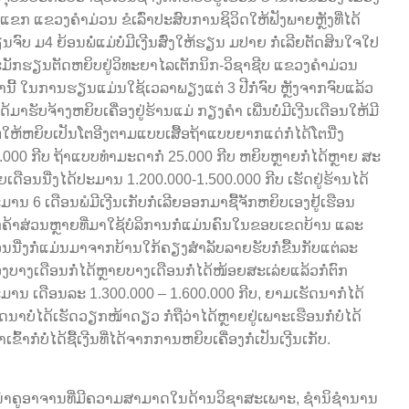
າແຂກ ແຂວງຄໍາມ່ວນ ຂໍເລົ່າປະສົບການຊິວິດໃຫ້ຟັງພາຍຫຼັງທີ່ໄດ້
ນຈົບ ມ4 ຍ້ອນພໍ່ແມ່ບໍ່ມີເງີນສົ່ງໃຫ້ຮຽນ ມປາຍ ກໍ່ເລີຍຕັດສິນໃຈໃປ
ມັກຮຽນຕັດຫຍິບຢູ່ວິທະຍາໄລເຕັກນິກ-ວິຊາຊີບ ແຂວງຄໍາມ່ວນ
ົານີ້ ໃນການຮຽນແມ່ນໃຊ້ເວລາພຽງແຕ່ 3 ປີກໍ່ຈົບ ຫຼັງຈາກຈົບແລ້ວ
່ໄດ້ມາຮັບຈ້າງຫຍິບເຄື່ອງຢູ່ຮ້ານແມ່ ກຽງຄໍາ ເພີ່ນບໍ່ມີເງີນເດືອນໃຫ້ມີ
່ໃຫ້ຫຍິບເປັນໂຕອີງຕາມແບບເສື້ອຖ້າແບບຍາກແດ່ກໍ່ໄດ້ໂຕນື່ງ
.000 ກີບ ຖ້າແບບທໍາມະດາກໍ່ 25.000 ກີບ ຫຍິບຫຼາຍກໍ່ໄດ້ຫຼາຍ ສະ
່ຍເດືອນນື່ງໄດ້ປະມານ 1.200.000-1.500.000 ກີບ ເຮັດຢູ່ຮ້ານໄດ້
ມານ 6 ເດືອນພໍມີເງີນເກັບກໍ່ເລີຍອອກມາຊື້ຈັກຫຍິບເອງຢູ້ເຮືອນ
ກຄ້າສ່ວນຫຼາຍທີ່ມາໃຊ້ບໍລິການກໍ່ແມ່ນຄົນໃນຂອບເຂດບ້ານ ແລະ
ວນນື່ງກໍ່ແມ່ນມາຈາກບ້ານໃກ້ຄຽງສໍາລັບລາຍຮັບກໍ່ຂື້ນກັບແຕ່ລະ
ວງບາງເດືອນກໍ່ໄດ້ຫຼາຍບາງເດືອນກໍ່ໄດ້ໜ້ອຍສະເລ່ຍແລ້ວກໍ່ຕົກ
ມານ ເດືອນລະ 1.300.000 – 1.600.000 ກີບ, ຍາມເຮັດນາກໍ່ໄດ້
ັດນາບໍ່ໄດ້ເຮັດວຽກໜ້າດຽວ ກໍ່ຖືວ່າໄດ້ຫຼາຍຢູ່ເພາະເຮືອນກໍ່ບໍ່ໄດ້
່າເຂົ້າກໍ່ບໍ່ໄດ້ຊື້ເງີນທີ່ໄດ້ຈາກການຫຍິບເຄື່ອງກໍ່ເປັນເງີນເກັບ.
າຄູອາຈານທີ່ມີຄວາມສາມາດໃນດ້ານວິຊາສະເພາະ, ຊໍານິຊໍານານ