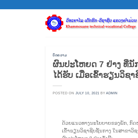
Skip
to
content
ບົດຄວາມ
ຜົນປະໂຫຍດ 7 ຢ່າງ ທີ່ນ
ໄດ້ຮັບ ເມື່ອເຂົ້າຮຽນວິຊາ
POSTED ON
JULY 10, 2021
BY
ADMIN
ດ້ວຍແນວທາງນະໂຍບາຍຂອງພັກ, ກົດໝາ
ເຂົ້າຮຽນວິຊາຊີບຊັ້ນກາງ ໃນສາຂາວິຊາ