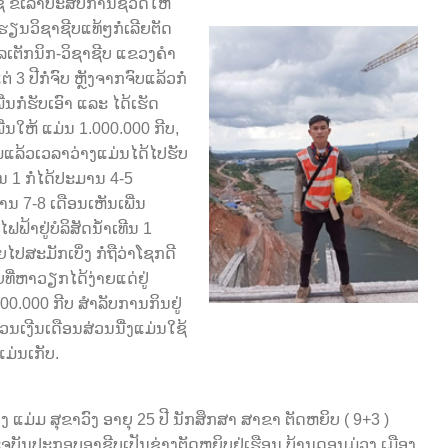
 ຂໍເລົ່າປະສົບການຊິວິດໃຫ້
ຮຽນວິຊາຊີບແທ້ໆກໍ່ເລີຍຕັດ
ເຕັກນິກ-ວິຊາຊີບ ແຂວງຄໍາ
ປີກໍ່ຈົບ ຫຼັງຈາກຈົບແລ້ວກໍ່
ນກໍ່ຮັບເອົາ ແລະ ໄດ້ເຮັດ
ີ່ນໃຫ້ ແມ່ນ 1.000.000 ກີບ,
ລ້ວເວລາວ່າງແມ່ນໄດ້ໄປຮັບ
 1 ກໍ່ໄດ້ປະມານ 4-5
 7-8 ເດືອນເຫັນເພີ່ນ
າຢູ່ບໍລິສັດນໍ້າເທີນ 1
ໄປສະມັກເບິ່ງ ກໍ່ຖືວ່າໂຊກດີ
ຍທີ່ຫາວຽກໄດ້ງ່າຍແດ່ຢູ່
.000.000 ກີບ ສໍາລັບການກິນຢູ່
່ວນເງີນເດືອນສ່ວນນື່ງແມ່ນໃຊ້
ງແມ່ນເກັບ.
ງ ແມ່ມ ສຸຂາວົງ ອາຍຸ 25 ປີ ນັກສຶກສາ ສາຂາ ຕັດຫຍິບ ( 9+3 )
ຈຸບັນປະກອບອາຊີບເປັນຊ່າງຕັດຫຍິບຢູ່ເຮືອນ ບ້ານດອນມ່ວງ ເມືອງ