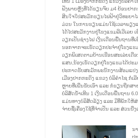
ເທີນ 1 ເມືອງປາກກະດິງ ແຂວງບໍລິຄໍາໄຊ
ຟັງພາຍຫຼັງທີ່ໄດ້ຮຽນຈົບ ມ4 ຍ້ອນຢາກ
ສິນໃຈໃປສະມັກຮຽນໄຟຟ້າຢູ່ວິທະຍາໄລ
ມ່ວນ ໃນການຮຽນແມ່ນໃຊ້ເວລາພຽງແຕ່ 3 
ໄດ້ໄປສະມັກງານຢູ່ໂຮງແຮມລີເວີເລຍ ເພີ່
ວຽກເປັນຊ່າງໄຟ ເງີນເດືອນພື້ນຖານທີ່ເພ
ນອກຈາກຈະເຮັດວຽກປະຈໍາຢູ່ໂຮງແຮມແ
ວຽກພິເສດຕາມບ້ານເຮືອນສະເລ່ຍເດືອນ
ແສນ,ນ້ອງເຮັດວຽກຢູ່ໂຮງແຮມໄດ້ປະມານ
ປະກາດຮັບສະມັກພະນັກງານສ້ອມແປງໄຟຟ້
ເມືອງປາກກະດິງ ແຂວງ ບໍລິຄໍາໄຊ ກໍ່ເລີຍ
ຫຼາຍທີ່ເພີ່ນຮັບເອົາ ແລະ ກໍ່ຮຽນຖືກສາ
ບໍລິສັດນໍ້າເທີນ 1 ເງີນເດືອນພື້ນຖານ 6
ແມ່ນທາງບໍລິສັດລ້ຽງ ແລະ ມີທີ່ພັກໃຫ້ສ
ຈ່າຍຊື້ເຄື່ອງໃຊ້ທີ່ຈໍາເປັນ ແລະ ສ່ວນນື່
ນາ
ປະ