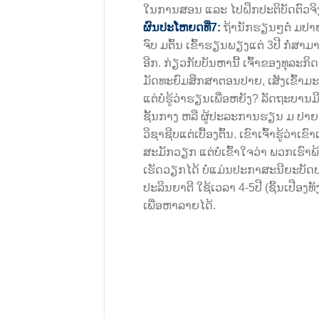
ໃນການສອນ ແລະ ໄປຝຶກປະຕິບັດຕົວ
ຜົນປະໂຫຍດທີ່7:
ຖ້ານັກຮຽນໆຕໍ່ ມປາຍ 
ຈົບ ມຕົ້ນ ເຂົ້າຮຽນພຽງແຕ່ 3ປີ ກໍ່ສາ
ອີກ. ກ່ຽວກັບບັນຫານີ້ ເຈົ້າຂອງທຸລະກິ
ມັດທະຍົມສຶກສາຕອນປາຍ, ເສັງເຂົ້າ
ແຕ່ບໍ່ຮູ້ວ່າຮຽນເພື່ອຫຍັງ? ລັດຖະບານ
ຊັ້ນກາງ ຫລື ຜູ້ປະລະການຮຽນ ມ ປາຍ 
ວິຊາຊີບແຕ່ເບື້ອງຕົ້ນ. ເຂົາເຈົ້າຮູ້ວ
ສະມັກວຽກ ແຕ່ບໍ່ເຂົ້າໃຈວ່າ ພວກເຮົາ
ເຮັດວຽກໄດ້ ບໍ່ແມ່ນປະກາສະນີຍະບັດປະ
ປະລິນຍາຕີ ໃຊ້ເວລາ 4-5ປີ (ຊິ້ນເປືອງທ
ເພື່ອຫາລາຍໄດ້.