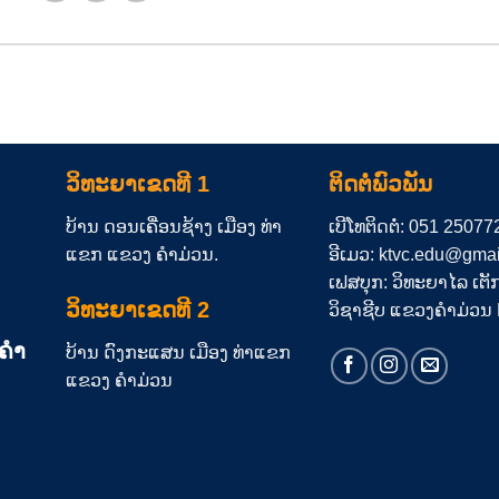
ວິທະຍາເຂດທີ 1
ຕິດຕໍ່ພົວພັນ
ບ້ານ ດອນເຄື່ອນຊ້າງ ເມືອງ ທ່າ
ເບີໂທຕິດຕໍ່: 051 25077
ແຂກ ແຂວງ ຄຳມ່ວນ.
ອີເມວ: ktvc.edu@gma
ເຟສບຸກ: ວິທະຍາໄລ ເຕັ
ວິທະຍາເຂດທີ 2
ວິຊາຊີບ ແຂວງຄຳມ່ວ
ງຄຳ
ບ້ານ ດົງກະແສນ ເມືອງ ທ່າແຂກ
ແຂວງ ຄຳມ່ວນ