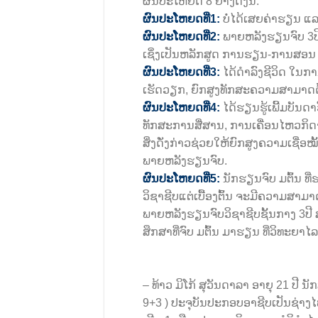
ຜົນປະໂຫຍດ 8 ຢ່າງດັ່ງນີ້:
ຜົນປະໂຫຍດທີ່1:
ບໍ່ໄດ້ເສຍຄ່າຮຽນ ແລະ
ຜົນປະໂຫຍດທີ່2:
ພາຍຫລັງຮຽນຈົບ 3ປີ
ເຊິ່ງເປັນຫລັກສູດ ການຮຽນ-ການສອນ ທີ
ຜົນປະໂຫຍດທີ່3:
ໄດ້ດໍາລົງຊີວິດ ໃນກ
ເຮັດວຽກ, ຍົກສູງທັກສະຄວາມສາມາດດ້
ຜົນປະໂຫຍດທີ່4:
ໄດ້ຮຽນຮູ້ເພີ້ມບັນດ
ທັກສະການສື່ສານ, ການເຄື່ອນໄຫວກິດ
ສິ່ງດັ່ງກ່າວຊ່ວຍໃຫ້ຍົກສູງຄວາມເຊ
ພາຍຫລັງຮຽນຈົບ.
ຜົນປະໂຫຍດທີ່5:
ນັກຮຽນຈົບ ມຕົ້ນ ທ
ວິຊາຊີບແຕ່ເບື້ອງຕົ້ນ ຈະມີຄວາມສາມາ
ພາຍຫລັງຮຽນຈົບວິຊາຊີບຊັ້ນກາງ 3ປີ
ສຶກສາທີ່ຈົບ ມຕົ້ນ ມາຮຽນ ທີ່ວິທະຍາໄ
– ທ້າວ ມິໂກ້ ສຸວັນດາລາ ອາຍຸ 21 ປີ ນ
9+3 ) ປະຈຸບັນປະກອບອາຊີບເປັນຊ່າງໄຟຟ້