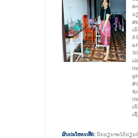
ທ່
ຮຽ
ສະ
ເຮ
ກໍ
ແຕ
30
ເລ
ປະ
ລູ
ສ່
ຊ່
ປະ
ເຮ
ເຊົ
ຜົນປະໂຫຍດທີ່6:
ນັກຮຽນຈະໄດ້ຮຽນນໍ