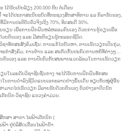
 ໄດ້ຮັບເບ້ຍລ້ຽງ 200.000 ກີບ ຕໍ່ເດືອນ
 ຈະໄດ້ປະກາສະນີຍະບັດທີ່ກະຊວງສຶກສາທິການ ແລ ກິລາຮັບຮອງ,
່ມີການປະຕິບັດຕົວຈິງເຖິງ 70%, ທິດສະດີ 30%.
ານຮຽນ ເພື່ອການຝຶກຝົນຫລໍ່ຫລອມຕົນເອງ ດ້ວຍການຮູ້ຮຽນເພື່ອ
ວຍຕົນເອງ ແລະ ມີສະຕິຮຽນຮູ້ຕະລອດຊີວິດ.
າວິຊາທັກສະສັງຄົມເຊັ່ນ: ການແກ້ໄຂບັນຫາ, ການເຮັດວຽກເປັນກຸ່ມ,
ຈະກຳສັງຄົມ, ການຕ້ານ ແລະ ສະກັດກັ້ນປະກົດການຫຍໍ້ທໍ້ຕ່າງໆ…
ື່ອໝັ້ນຕົນເອງ ແລະ ການປັບຕົວກັບສະພາບແວດລ້ອມໃນການເຮັດວຽກ
ີ່ຮຽນໃນລະດັບວິຊາຊີບຊັ້ນກາງ ຈະໄດ້ຮັບການຝຶກຝົນທັກສະ
ດໃນການດຳລົງຊີວິດແບບເອກະລາດຢ່າງພົ້ນເດັ່ນ ທຽບກັບໝູ່ຜູ້ອື່ນ
 ສາມາດໄປເຮັດວຽກ ມີລາຍຮັບດ້ວຍຕົນເອງ ຕົວຢ່າງອາດີດນັກ
ລເຕັກນິກ-ວິຊາຊີບ ແຂວງຄໍາມ່ວນ.
ັກສຶກສາ ສາຂາ ໄຟຟ້າເຕັກນິກ (
າ ຢູ່ບໍລິສັດເຂື່ອນໄຟຟ້ານໍ້າ