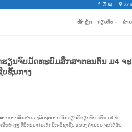
ບ.ດອ
ໜ້າຫຼັກ
ກ່ຽວກັບ
ຂ່າ
ັກຮຽນຈົບມັດທະຍົມສຶກສາຕອນຕົ້ນ ມ4 ຈະ
ຊີບຊັ້ນກາງ
ຍການສຶກສາຂອງລັດຖະບານ ນັກຮຽນທີ່ຮຽນຈົບ ມຕົ້ນ ມ4 ທີ່
ຊີບຕ່າງໆ ທີ່ວິທະຍາໄລເຕັກນິກ-ວິຊາຊີບ ແຂວງຄໍາມ່ວນ ຈະໄດ້ຮັບ