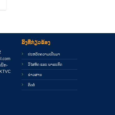
ລິ້ງທີ່ກ່ຽວຂ້ອງ
2
ປະຫວັດຄວາມເປັນມາ
il.com
ວິໄສທັດ ແລະ ພາລະກິດ
ກນິກ-
ນ KTVC
ຂ່າວສານ
ຕິດຕໍ່