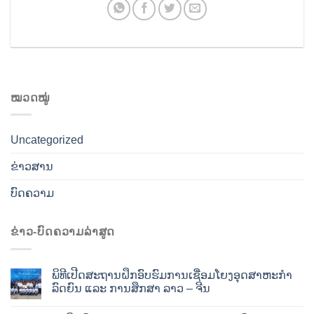
ໝວດໝູ່
Uncategorized
ຂ່າວສານ
ບົດຄວາມ
ຂ່າວ-ບົດຄວາມລ່າສູດ
ພິທີເປີດສະຖານຝຶກອົບຮົມການເຊື່ອມໂຍງອຸດສາຫະກໍາ
ລົດຍົນ ແລະ ການສຶກສາ ລາວ – ຈີນ