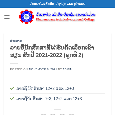
Skip
ວິທະຍາໄລເຕັກນິກ-ວິຊາຊີບ ແຂວງຄຳມ່ວນ
to
content
ຂ່າວສານ
ລາຍຊື່ນັກສຶກສາທີ່ໄດ້ຮັບຄັດເລຶອກເຂົ້າ
ຮຽນ ສົກປີ 2021-2022 (ຊຸດທີ 2)
POSTED ON
NOVEMBER 8, 2021
BY
ADMIN
ລາຍຊື່ ນັກສຶກສາ 12+2 ແລະ 12+3
ລາຍຊື່ນັກສືກສາ 9+3, 12+2 ແລະ 12+3