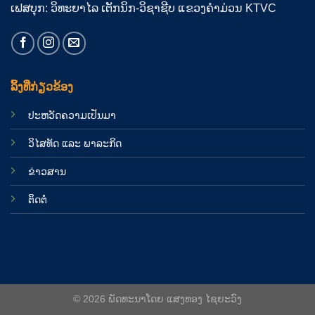
ເຟສບຸກ: ວິທະຍາໄລ ເຕັກນິກ-ວິຊາຊີບ ແຂວງຄຳມ່ວນ KTVC
ລິ້ງທີ່ກ່ຽວຂ້ອງ
ປະຫວັດຄວາມເປັນມາ
ວິໄສທັດ ແລະ ພາລະກິດ
ຂ່າວສານ
ຕິດຕໍ່
© 2026 ພັດທະນາໂດຍ ແສງທອງ ໄຊຍະວົງ