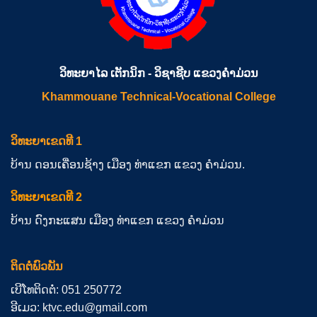
ວິທະຍາໄລ ເຕັກນິກ - ວິຊາຊີບ ແຂວງຄຳມ່ວນ
Khammouane Technical-Vocational College
ວິທະຍາເຂດທີ 1
ບ້ານ ດອນເຄື່ອນຊ້າງ ເມືອງ ທ່າແຂກ ແຂວງ ຄຳມ່ວນ.
ວິທະຍາເຂດທີ 2
ບ້ານ ດົງກະແສນ ເມືອງ ທ່າແຂກ ແຂວງ ຄຳມ່ວນ
ຕິດຕໍ່ພົວພັນ
ເບີໂທຕິດຕໍ່: 051 250772
ອີເມວ: ktvc.edu@gmail.com