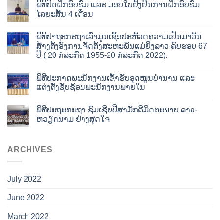
ພິທີປິດຝຶກອົບຮົມ ແລະ ມອບໃບຢັ້ງຢືນການຝຶກອົບຮົມ
ໄລຍະສັ້ນ 4 ເດືອນ
ພິທີປາຖະກະຖາເລົ່າມູນເຊື້ອປະຫັວດຄວາມເປັນມາວັນ
ສ້າງຕັ້ງອົງການຈັດຕັ້ງສະຫະພັນແມ່ຍິງລາວ ຄົບຮອບ 67
ປີ ( 20 ກໍລະກົດ 1955-20 ກໍລະກົດ 2022).
ພິທີປະກາດພະນັກງານເຂົ້າຮັບອຸດໜູນບໍານານ ແລະ
ແຕ່ງຕັ້ງຊັບຊ້ອນພະນັກງານພາຍໃນ
ພິທີປະຖະກະຖາ ຊົມເຊີຍປີສາມັກຄີມິດຕະພາບ ລາວ-
ຫວຽດນາມ ຢ່າງສຸດໃຈ
ARCHIVES
July 2022
June 2022
March 2022