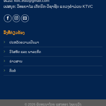
ອີເມວ: ktvc.edu@gmail.com
ເຟສບຸກ: ວິທະຍາໄລ ເຕັກນິກ-ວິຊາຊີບ ແຂວງຄຳມ່ວນ KTVC
ລິ້ງທີ່ກ່ຽວຂ້ອງ
ປະຫວັດຄວາມເປັນມາ
ວິໄສທັດ ແລະ ພາລະກິດ
ຂ່າວສານ
ຕິດຕໍ່
© 2026 ພັດທະນາໂດຍ ແສງທອງ ໄຊຍະວົງ