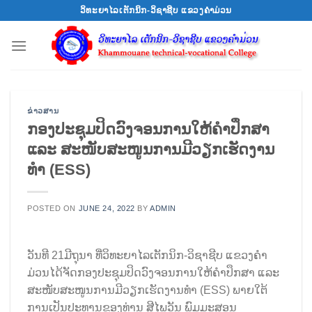
Skip
ວິທະຍາໄລເຕັກນິກ-ວິຊາຊີບ ແຂວງຄຳມ່ວນ
to
content
ຂ່າວສານ
ກອງປະຊຸມປິດວົງຈອນການໃຫ້ຄໍາປຶກສາ
ແລະ ສະໜັບສະໜູນການມີວຽກເຮັດງານ
ທໍາ (ESS)
POSTED ON
JUNE 24, 2022
BY
ADMIN
ວັນທີ 21ມີຖຸນາ ທີ່ວິທະຍາໄລເຕັກນິກ-ວິຊາຊີບ ແຂວງຄໍາ
ມ່ວນໄດ້ຈັດກອງປະຊຸມປິດວົງຈອນການໃຫ້ຄໍາປຶກສາ ແລະ
ສະໜັບສະໜູນການມີວຽກເຮັດງານທໍາ (ESS) ພາຍໃຕ້
ການເປັນປະທານຂອງທ່ານ ສີໄພວັນ ພົມມະສອນ