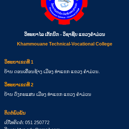
ວິທະຍາໄລ ເຕັກນິກ - ວິຊາຊີບ ແຂວງຄຳມ່ວນ
Khammouane Technical-Vocational College
ວິທະຍາເຂດທີ 1
ບ້ານ ດອນເຄື່ອນຊ້າງ ເມືອງ ທ່າແຂກ ແຂວງ ຄຳມ່ວນ.
ວິທະຍາເຂດທີ 2
ບ້ານ ດົງກະແສນ ເມືອງ ທ່າແຂກ ແຂວງ ຄຳມ່ວນ
ຕິດຕໍ່ພົວພັນ
ເບີໂທຕິດຕໍ່: 051 250772