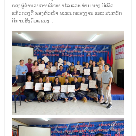
ຮອງຜູ້ອໍານວຍການວິທະຍາໄລ ແລະ ທ່ານ ນາງ ມີເພັດ
ແກ້ວດວງດີ ຮອງຫົວໜ້າ ພະແນກແຮງງານ ແລະ ສະຫວັດ
ດີການສັງຄົມແຂວງ ..