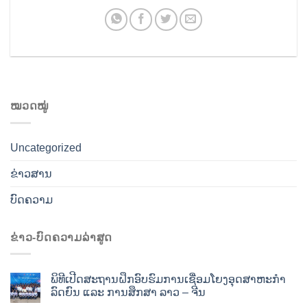
ໝວດໝູ່
Uncategorized
ຂ່າວສານ
ບົດຄວາມ
ຂ່າວ-ບົດຄວາມລ່າສູດ
ພິທີເປີດສະຖານຝຶກອົບຮົມການເຊື່ອມໂຍງອຸດສາຫະກໍາ
ລົດຍົນ ແລະ ການສຶກສາ ລາວ – ຈີນ