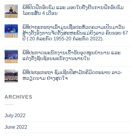
ພິທີປິດຝຶກອົບຮົມ ແລະ ມອບໃບຢັ້ງຢືນການຝຶກອົບຮົມ
ໄລຍະສັ້ນ 4 ເດືອນ
ພິທີປາຖະກະຖາເລົ່າມູນເຊື້ອປະຫັວດຄວາມເປັນມາວັນ
ສ້າງຕັ້ງອົງການຈັດຕັ້ງສະຫະພັນແມ່ຍິງລາວ ຄົບຮອບ 67
ປີ ( 20 ກໍລະກົດ 1955-20 ກໍລະກົດ 2022).
ພິທີປະກາດພະນັກງານເຂົ້າຮັບອຸດໜູນບໍານານ ແລະ
ແຕ່ງຕັ້ງຊັບຊ້ອນພະນັກງານພາຍໃນ
ພິທີປະຖະກະຖາ ຊົມເຊີຍປີສາມັກຄີມິດຕະພາບ ລາວ-
ຫວຽດນາມ ຢ່າງສຸດໃຈ
ARCHIVES
July 2022
June 2022